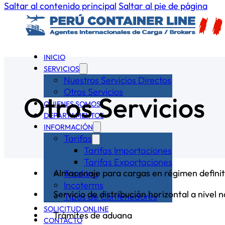
Saltar al contenido principal
Saltar al pie de página
INICIO
SERVICIOS
Nuestros Servicios Directos
Otros Servicios
Otros Servicios
QUIENES SOMOS
DEPARTAMENTOS
INFORMACIÓN
Tarifas
Tarifas Importaciones
Tarifas Exportaciones
Almacenaje para cargas en régimen definit
Tracking
Incoterms
Servicio de distribución horizontal a nivel 
Tipos de Contenedores
SOLICITUD ONLINE
Trámites de aduana
CONTACTO