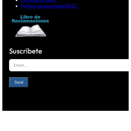
Complaints book
Política de seguridad BASC
Suscríbete
Send